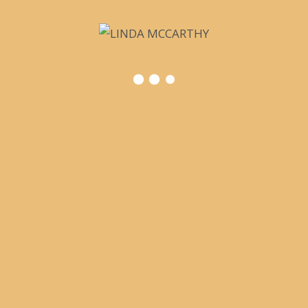
+41 79 507 83 18
linda.mccarthy(at)psychologie.ch
Plan d’accès
Du lundi au jeudi, 10h15 – 18h00
Actuellement, je n’ai pas la possibilité d’accepter
de nouvelles demandes.