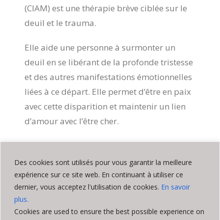
(CIAM) est une thérapie brève ciblée sur le
deuil et le trauma.
Elle aide une personne à surmonter un
deuil en se libérant de la profonde tristesse
et des autres manifestations émotionnelles
liées à ce départ. Elle permet d’être en paix
avec cette disparition et maintenir un lien
d’amour avec l’être cher.
L’EMDR est au coeur de la méthode CIAM
mais fait appel à un protocole spécifique
Des cookies sont utilisés pour vous garantir la meilleure
pour le deuil traumatique. L’intervention
expérience sur ce site web. En continuant à utiliser ce
dernier, vous acceptez l'utilisation de cookies.
En savoir
porte typiquement sur 2 à 3 séances de 90
plus.
minutes.
Cookies are used to ensure the best possible experience on